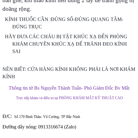
bàn ghế, khi tháo kính nên dùng 2 tay để tránh gọng bị
doãng rộng.
KÍNH THUỐC CẦN :ĐÚNG SỐ-ĐÚNG QUANG TÂM-
ĐÚNG TRỤC
HÃY ĐƯA CÁC CHÁU BỊ TẬT KHÚC XẠ ĐẾN PHÒNG
KHÁM CHUYÊN KHÚC XẠ ĐỂ TRÁNH ĐEO KÍNH
SAI
NÊN BIẾT: CỬA HÀNG KÍNH KHÔNG PHẢI LÀ NƠI KHÁM
KÍNH
Thông
tin từ Bs Nguyễn Thành Tuấn- Phó Giám Đốc Bv Mắt
Trực tiếp khám và điều trị tại PHÒNG KHÁM MẮT KỸ THUẬT CAO
Đ/C:
Số 170 Bình Thân- Võ Cường- TP Bắc Ninh
Đường dây nóng: 0913316674 (Zalo)