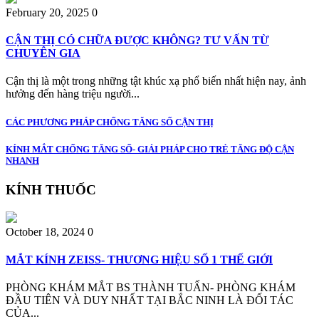
February 20, 2025
0
CẬN THỊ CÓ CHỮA ĐƯỢC KHÔNG? TƯ VẤN TỪ
CHUYÊN GIA
Cận thị là một trong những tật khúc xạ phổ biến nhất hiện nay, ảnh
hưởng đến hàng triệu người...
CÁC PHƯƠNG PHÁP CHỐNG TĂNG SỐ CẬN THỊ
KÍNH MẮT CHỐNG TĂNG SỐ- GIẢI PHÁP CHO TRẺ TĂNG ĐỘ CẬN
NHANH
KÍNH THUỐC
October 18, 2024
0
MẮT KÍNH ZEISS- THƯƠNG HIỆU SỐ 1 THẾ GIỚI
PHÒNG KHÁM MẮT BS THÀNH TUẤN- PHÒNG KHÁM
ĐẦU TIÊN VÀ DUY NHẤT TẠI BẮC NINH LÀ ĐỐI TÁC
CỦA...