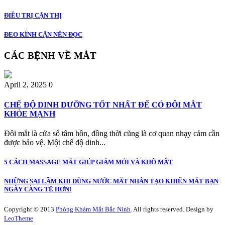
ĐIỀU TRỊ CẬN THỊ
ĐEO KÍNH CẬN NÊN ĐỌC
CÁC BỆNH VỀ MẮT
April 2, 2025
0
CHẾ ĐỘ DINH DƯỠNG TỐT NHẤT ĐỂ CÓ ĐÔI MẮT
KHỎE MẠNH
Đôi mắt là cửa sổ tâm hồn, đồng thời cũng là cơ quan nhạy cảm cần
được bảo vệ. Một chế độ dinh...
5 CÁCH MASSAGE MẮT GIÚP GIẢM MỎI VÀ KHÔ MẮT
NHỮNG SAI LẦM KHI DÙNG NƯỚC MẮT NHÂN TẠO KHIẾN MẮT BẠN
NGÀY CÀNG TỆ HƠN!
Copyright © 2013
Phòng Khám Mắt Bắc Ninh
. All rights reserved.
Design by
LeoTheme