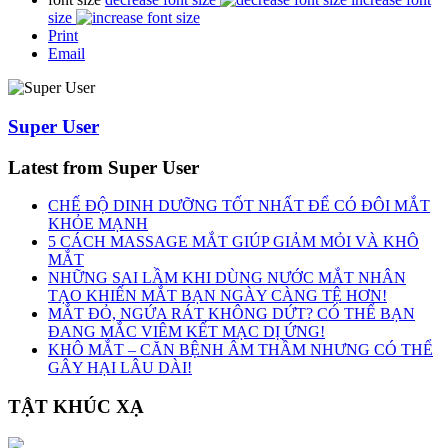
size
Print
Email
Super User
Latest from Super User
CHẾ ĐỘ DINH DƯỠNG TỐT NHẤT ĐỂ CÓ ĐÔI MẮT
KHỎE MẠNH
5 CÁCH MASSAGE MẮT GIÚP GIẢM MỎI VÀ KHÔ
MẮT
NHỮNG SAI LẦM KHI DÙNG NƯỚC MẮT NHÂN
TẠO KHIẾN MẮT BẠN NGÀY CÀNG TỆ HƠN!
MẮT ĐỎ, NGỨA RÁT KHÔNG DỨT? CÓ THỂ BẠN
ĐANG MẮC VIÊM KẾT MẠC DỊ ỨNG!
KHÔ MẮT – CĂN BỆNH ÂM THẦM NHƯNG CÓ THỂ
GÂY HẠI LÂU DÀI!
TẬT KHÚC XẠ