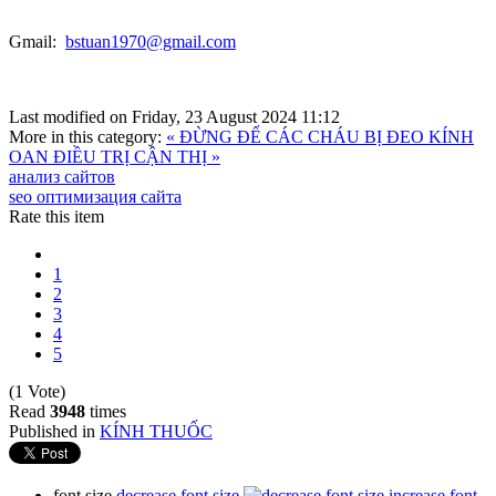
Gmail:
bstuan1970@gmail.com
Last modified on Friday, 23 August 2024 11:12
More in this category:
« ĐỪNG ĐỂ CÁC CHÁU BỊ ĐEO KÍNH
OAN
ĐIỀU TRỊ CẬN THỊ »
анализ сайтов
seo оптимизация сайта
Rate this item
1
2
3
4
5
(1 Vote)
Read
3948
times
Published in
KÍNH THUỐC
font size
decrease font size
increase font