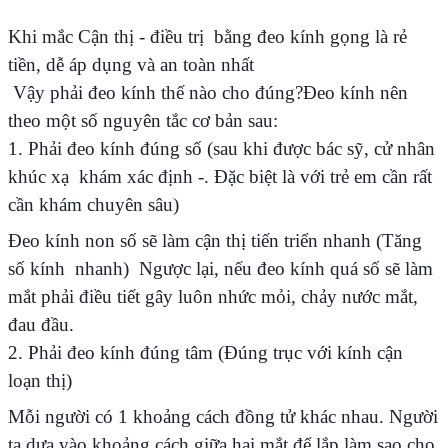
Khi mắc Cận thị - điều trị bằng đeo kính gọng là rẻ
tiền, dễ áp dụng và an toàn nhất
Vậy phải đeo kính thế nào cho đúng?Đeo kính nên
theo một số nguyên tắc cơ bản sau:
1. Phải đeo kính đúng số (sau khi được bác sỹ, cử nhân
khúc xạ khám xác định -. Đặc biệt là với trẻ em cần rất
cần khám chuyên sâu)
Đeo kính non số sẽ làm cận thị tiến triển nhanh (Tăng
số kính nhanh) Ngược lại, nếu đeo kính quá số sẽ làm
mắt phải điều tiết gây luôn nhức mỏi, chảy nước mắt,
đau đầu.
2. Phải đeo kính đúng tâm (Đúng trục với kính cận
loạn thị)
Mỗi người có 1 khoảng cách đồng tử khác nhau. Người
ta dựa vào khoảng cách giữa hai mắt để lắp làm sao cho