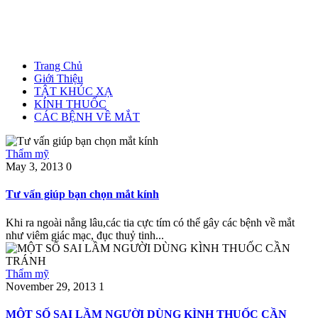
Trang Chủ
Giới Thiệu
TẬT KHÚC XẠ
KÍNH THUỐC
CÁC BỆNH VỀ MẮT
Thẩm mỹ
May 3, 2013
0
Tư vấn giúp bạn chọn mắt kính
Khi ra ngoài nắng lâu,các tia cực tím có thể gây các bệnh về mắt
như viêm giác mạc, đục thuỷ tinh...
Thẩm mỹ
November 29, 2013
1
MỘT SỐ SAI LẦM NGƯỜI DÙNG KÌNH THUỐC CẦN